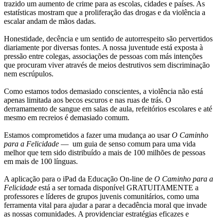
trazido um aumento de crime para as escolas, cidades e países. As
estatísticas mostram que a proliferação das drogas e da violência a
escalar andam de mãos dadas.
Honestidade, decência e um sentido de autorrespeito são pervertidos
diariamente por diversas fontes. A nossa juventude está exposta à
pressão entre colegas, associações de pessoas com más intenções
que procuram viver através de meios destrutivos sem discriminação
nem escrúpulos.
Como estamos todos demasiado conscientes, a violência não está
apenas limitada aos becos escuros e nas ruas de trás. O
derramamento de sangue em salas de aula, refeitórios escolares e até
mesmo em recreios é demasiado comum.
Estamos comprometidos a fazer uma mudança ao usar
O Caminho
para a Felicidade
— um guia de senso comum para uma vida
melhor que tem sido distribuído a mais de 100 milhões de pessoas
em mais de 100 línguas.
A aplicação para o iPad da Educação
On-line
de
O Caminho para a
Felicidade
está a ser tornada disponível GRATUITAMENTE a
professores e líderes de grupos juvenis comunitários, como uma
ferramenta vital para ajudar a parar a decadência moral que invade
as nossas comunidades. A providenciar estratégias eficazes e