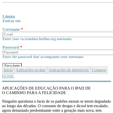
Skip to main content
Língua
Entrar em
Username
*
Enter your va.translate.hotline.org username.
Password
*
Enter the password that accompanies your username.
Início
Aplicações
on-line
Aplicações de telemóveis
Contacto
HOME
YOU ARE HERE
APLICAÇÕES DE EDUCAÇÃO PARA O IPAD DE
O CAMINHO PARA A FELICIDADE
Ninguém questiona o facto de os padrões morais se terem degradado
ao longo das décadas. O consumo de drogas e álcool tem escalado,
agora demasiado predominante entre a geração mais nova, tem