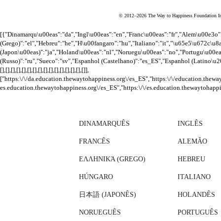
© 2012–2026 The Way to Happiness Foundation Inte
[{"Dinamarqu\u00eas":"da","Ingl\u00eas":"en","Franc\u00eas":"fr","Alem\u00e
(Grego)":"el","Hebreu":"he","H\u00fangaro":"hu","Italiano":"it","\u65e5\u672c\u8
(Japon\u00eas)":"ja","Holand\u00eas":"nl","Noruegu\u00eas":"no","Portugu\u0
(Russo)":"ru","Sueco":"sv","Espanhol (Castelhano)":"es_ES","Espanhol (Latino\u
[],[],[],[],[],[],[],[],[],[],[],[],[],[],[],[]],
["https:\/\/da.education.thewaytohappiness.org\/es_ES","https:\/\/education.thewa
es.education.thewaytohappiness.org\/es_ES","https:\/\/es.education.thewaytohappi
DINAMARQUÊS
INGLÊS
FRANCÊS
ALEMÃO
ΕΛΛΗΝΙΚΆ (GREGO)
HEBREU
HÚNGARO
ITALIANO
日本語 (JAPONÊS)
HOLANDÊS
NORUEGUÊS
PORTUGUÊS