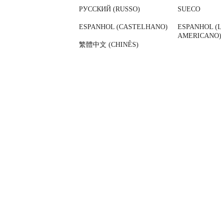
РУССКИЙ (RUSSO)
SUECO
ESPANHOL (CASTELHANO)
ESPANHOL (
AMERICANO
繁體中文 (CHINÊS)