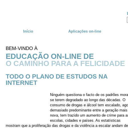
Skip to main content
Início
Aplicações
on-line
BEM-VINDO À
EDUCAÇÃO ON-LINE DE
O CAMINHO PARA A FELICIDADE
TODO O PLANO DE ESTUDOS NA
INTERNET
Ninguém questiona o facto de os padrões mora
se terem degradado ao longo das décadas. O
consumo de drogas e álcool tem escalado, ago
demasiado predominante entre a geração mais
nova, tem trazido um aumento de crime para a
escolas, cidades e países. As estatísticas
mostram que a proliferação das drogas e da violência a escalar andam de