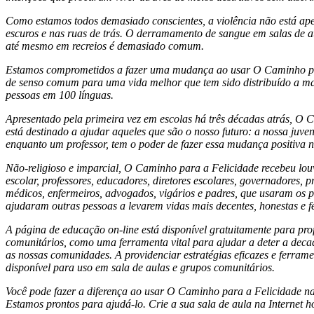
Como estamos todos demasiado conscientes, a violência não está ape
escuros e nas ruas de trás. O derramamento de sangue em salas de aul
até mesmo em recreios é demasiado comum.
Estamos comprometidos a fazer uma mudança ao usar
O Caminho pa
de senso comum para uma vida melhor que tem sido distribuído a ma
pessoas em 100 línguas.
Apresentado pela primeira vez em escolas há três décadas atrás,
O C
está destinado a ajudar aqueles que são o nosso futuro: a nossa juve
enquanto um professor, tem o poder de fazer essa mudança positiva 
Não-religioso
e imparcial,
O Caminho para a Felicidade
recebeu lou
escolar, professores, educadores, diretores escolares, governadores, 
médicos, enfermeiros, advogados, vigários e padres, que usaram os pr
ajudaram outras pessoas a levarem vidas mais decentes, honestas e fe
A página de educação
on-line
está disponível gratuitamente para pro
comunitários, como uma ferramenta vital para ajudar a deter a dec
as nossas comunidades. A providenciar estratégias eficazes e ferramen
disponível para uso em sala de aulas e grupos comunitários.
Você pode fazer a diferença ao usar
O Caminho para a Felicidade
na
Estamos prontos para
ajudá-lo
. Crie a sua sala de aula na Internet 