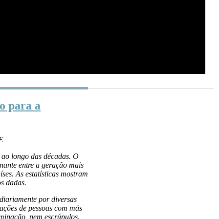
o para a
E
 ao longo das décadas. O
nante entre a geração mais
ses. As estatísticas mostram
os dadas.
 diariamente por diversas
ciações de pessoas com más
iminação, nem escrúpulos.