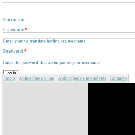
Skip to main content
Entrar em
Username
*
Enter your va.translate.hotline.org username.
Password
*
Enter the password that accompanies your username.
Início
Aplicações
on-line
Aplicações de telemóveis
Contacto