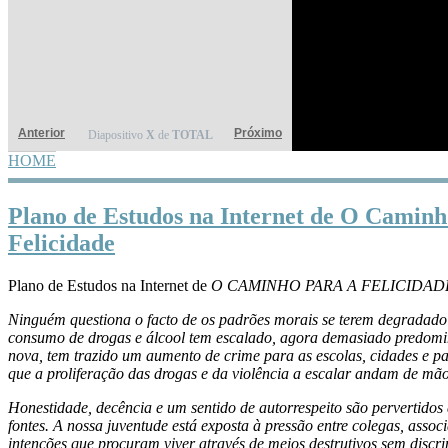
Anterior
Próximo
Diapositivo
X
de
TOTAL
HOME
YOU ARE HERE
Plano de Estudos na Internet de O Caminh
Felicidade
Plano de Estudos na Internet de
O CAMINHO PARA A FELICIDAD
Ninguém questiona o facto de os padrões morais se terem degradado
consumo de drogas e álcool tem escalado, agora demasiado predomi
nova, tem trazido um aumento de crime para as escolas, cidades e paí
que a proliferação das drogas e da violência a escalar andam de mã
Honestidade, decência e um sentido de autorrespeito são pervertidos
fontes. A nossa juventude está exposta à pressão entre colegas, asso
intenções que procuram viver através de meios destrutivos sem discr