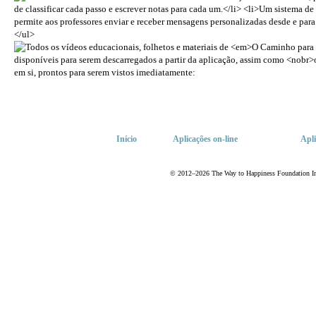
Início
Aplicações
on-line
Apli
© 2012–2026 The Way to Happiness Foundation Inte