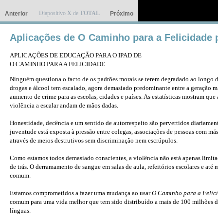
Diapositivo
X
de
TOTAL
Anterior
Próximo
Aplicações de O Caminho para a Felicidade 
APLICAÇÕES DE EDUCAÇÃO PARA O IPAD DE
O CAMINHO PARA A FELICIDADE
Ninguém questiona o facto de os padrões morais se terem degradado ao longo 
drogas e álcool tem escalado, agora demasiado predominante entre a geração m
aumento de crime para as escolas, cidades e países. As estatísticas mostram que 
violência a escalar andam de mãos dadas.
Honestidade, decência e um sentido de autorrespeito são pervertidos diariament
juventude está exposta à pressão entre colegas, associações de pessoas com má
através de meios destrutivos sem discriminação nem escrúpulos.
Como estamos todos demasiado conscientes, a violência não está apenas limitad
de trás. O derramamento de sangue em salas de aula, refeitórios escolares e at
comum.
Estamos comprometidos a fazer uma mudança ao usar
O Caminho para a Felic
comum para uma vida melhor que tem sido distribuído a mais de 100 milhões 
línguas.