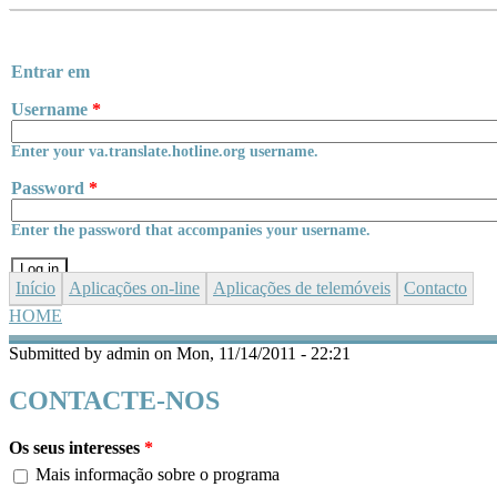
Skip to main content
Entrar em
Username
*
Enter your va.translate.hotline.org username.
Password
*
Enter the password that accompanies your username.
Início
Aplicações
on-line
Aplicações de telemóveis
Contacto
HOME
YOU ARE HERE
Submitted by
admin
on Mon, 11/14/2011 - 22:21
CONTACTE-NOS
Os seus interesses
*
Mais informação sobre o programa