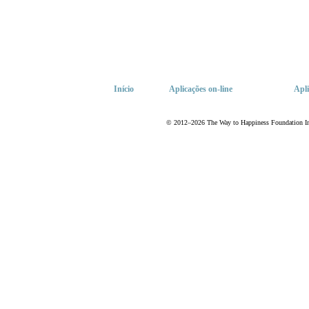
Início
Aplicações
on-line
Apli
© 2012–2026 The Way to Happiness Foundation Inte