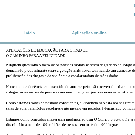
Skip to main content
Início
Aplicações
on-line
APLICAÇÕES DE EDUCAÇÃO PARA O IPAD DE
O CAMINHO PARA A FELICIDADE
Ninguém questiona o facto de os padrões morais se terem degradado ao longo d
demasiado predominante entre a geração mais nova, tem trazido um aumento de cr
proliferação das drogas e da violência a escalar andam de mãos dadas.
Honestidade, decência e um sentido de autorrespeito são pervertidos diariamente
colegas, associações de pessoas com más intenções que procuram viver através
Como estamos todos demasiado conscientes, a violência não está apenas limita
salas de aula, refeitórios escolares e até mesmo em recreios é demasiado comum
Estamos comprometidos a fazer uma mudança ao usar
O Caminho para a Felic
distribuído a mais de 100 milhões de pessoas em mais de 100 línguas.