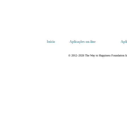
Início
Aplicações
on-line
Apli
© 2012–2026 The Way to Happiness Foundation Inte