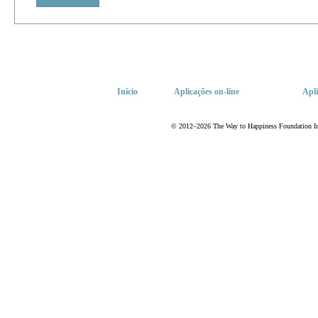
Início
Aplicações
on-line
Apli
© 2012–2026 The Way to Happiness Foundation Inte