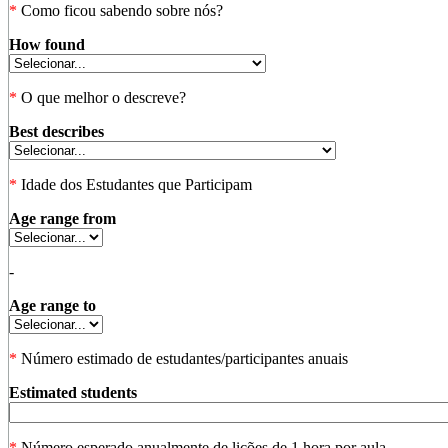
*
Como ficou sabendo sobre nós?
How found
*
O que melhor o descreve?
Best describes
*
Idade dos Estudantes que Participam
Age range from
-
Age range to
*
Número estimado de estudantes/participantes anuais
Estimated students
*
Número esperado anualmente de lições de 1 hora por aula