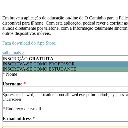
Em breve a aplicação de educação
on-line
de O Caminho para a Felici
disponível para iPhone. Com esta aplicação, poderá rever e corrigir as
alunos diretamente por telefone, com a Informação totalmente sincro
outros dispositivos móveis.
Faça download do App Store.
saiba mais >
INSCRIÇÃO
GRATUITA
INSCREVA-SE COMO PROFESSOR
INSCREVA-SE COMO ESTUDANTE
*
Nome
Username
*
Spaces are allowed; punctuation is not allowed except for periods, hyphens, 
underscores.
*
Endereço de e-mail
E-mail address
*