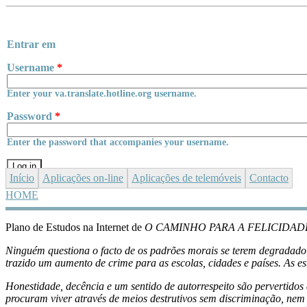
Skip to main content
Entrar em
Username
*
Enter your va.translate.hotline.org username.
Password
*
Enter the password that accompanies your username.
Início
Aplicações
on-line
Aplicações de telemóveis
Contacto
HOME
YOU ARE HERE
Plano de Estudos na Internet de
O CAMINHO PARA A FELICIDAD
Ninguém questiona o facto de os padrões morais se terem degradado
trazido um aumento de crime para as escolas, cidades e países. As e
Honestidade, decência e um sentido de autorrespeito são pervertidos 
procuram viver através de meios destrutivos sem discriminação, nem